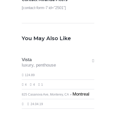
[contact-form-7 id="2501"]
1 700 000
You May Also Like
$50.000/square m
Vista
luxury,
penthouse
124.89
4
4
1
Montreal
825 Casanova Ave, Monterey, CA
1 500 000
24.04.19
$35.000/square m