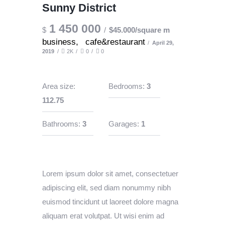
Sunny District
1 450 000
$
$45.000/square m
business,
cafe&restaurant
April 29,
2019
2K
0
0
Area size:
Bedrooms:
3
112.75
Bathrooms:
3
Garages:
1
Lorem ipsum dolor sit amet, consectetuer
adipiscing elit, sed diam nonummy nibh
euismod tincidunt ut laoreet dolore magna
aliquam erat volutpat. Ut wisi enim ad