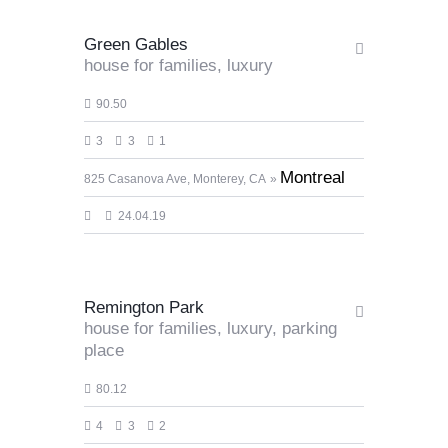
Green Gables
house for families,
luxury
90.50
3
3
1
Montreal
825 Casanova Ave, Monterey, CA
1 800 000
24.04.19
$50.000/square m
Remington Park
house for families,
luxury,
parking
place
80.12
4
3
2