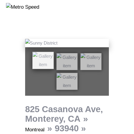
METRO
Building Construction | Facilit
Home
Metrospeed Gr
Metro Smart Ci
Metropark
Media
Contact
825 Casanova Ave,
Monterey, CA
93940
Montreal